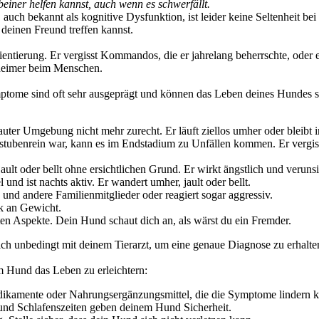
einer helfen kannst, auch wenn es schwerfällt.
uch bekannt als kognitive Dysfunktion, ist leider keine Seltenheit bei 
deinen Freund treffen kannst.
rientierung. Er vergisst Kommandos, die er jahrelang beherrschte, oder
lzheimer beim Menschen.
me sind oft sehr ausgeprägt und können das Leben deines Hundes star
auter Umgebung nicht mehr zurecht. Er läuft ziellos umher oder bleibt 
ubenrein war, kann es im Endstadium zu Unfällen kommen. Er vergisst, 
ault oder bellt ohne ersichtlichen Grund. Er wirkt ängstlich und verunsi
und ist nachts aktiv. Er wandert umher, jault oder bellt.
und andere Familienmitglieder oder reagiert sogar aggressiv.
rk an Gewicht.
en Aspekte. Dein Hund schaut dich an, als wärst du ein Fremder.
 unbedingt mit deinem Tierarzt, um eine genaue Diagnose zu erhalte
m Hund das Leben zu erleichtern:
dikamente oder Nahrungsergänzungsmittel, die die Symptome lindern 
und Schlafenszeiten geben deinem Hund Sicherheit.