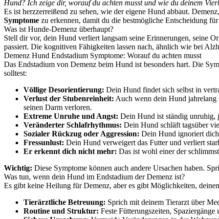
Hund? Ich zeige dir, worauf du achten musst und wie du deinem Vierb
Es ist herzzerreißend zu sehen, wie der eigene Hund abbaut. Demenz, a
Symptome
zu erkennen, damit du die bestmögliche Entscheidung für 
Was ist Hunde-Demenz überhaupt?
Stell dir vor, dein Hund verliert langsam seine Erinnerungen, seine O
passiert. Die kognitiven Fähigkeiten lassen nach, ähnlich wie bei A
Demenz Hund Endstadium Symptome: Worauf du achten musst
Das Endstadium von Demenz beim Hund ist besonders hart. Die Sympto
solltest:
Völlige Desorientierung:
Dein Hund findet sich selbst in vertr
Verlust der Stubenreinheit:
Auch wenn dein Hund jahrelang st
seinen Darm verloren.
Extreme Unruhe und Angst:
Dein Hund ist ständig unruhig, j
Veränderter Schlafrhythmus:
Dein Hund schläft tagsüber viel 
Sozialer Rückzug oder Aggression:
Dein Hund ignoriert dich 
Fressunlust:
Dein Hund verweigert das Futter und verliert sta
Er erkennt dich nicht mehr:
Das ist wohl einer der schlimmst
Wichtig:
Diese Symptome können auch andere Ursachen haben. Sprich
Was tun, wenn dein Hund im Endstadium der Demenz ist?
Es gibt keine Heilung für Demenz, aber es gibt Möglichkeiten, deine
Tierärztliche Betreuung:
Sprich mit deinem Tierarzt über Me
Routine und Struktur:
Feste Fütterungszeiten, Spaziergänge 