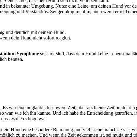
telle sicher, dass dein Hund sich nicht verletzen kann.
und in bekannter Umgebung. Nutze eine Leine, um deinen Hund vor de
neigung und Verständnis. Sei geduldig mit ihm, auch wenn er mal einen
hig und deutlich mit deinem Hund.
nn dein Hund nicht sofort reagiert.
stadium Symptome
so stark sind, dass dein Hund keine Lebensqualität
dich beraten.
n. Es war eine unglaublich schwere Zeit, aber auch eine Zeit, in der ic
ar, wie ich ihn kannte. Und ich habe die Entscheidung getroffen, ihn 
dass es die richtige war.
s dein Hund eine besondere Betreuung und viel Liebe braucht. Es ist w
ich zu machen. Und wenn die Zeit gekommen ist, sei mutig und triff 