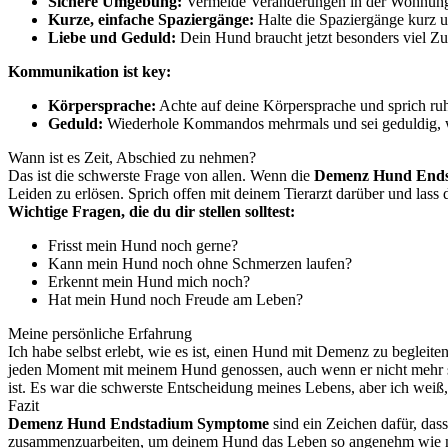
Sichere Umgebung:
Vermeide Veränderungen in der Wohnung. S
Kurze, einfache Spaziergänge:
Halte die Spaziergänge kurz 
Liebe und Geduld:
Dein Hund braucht jetzt besonders viel Zu
Kommunikation ist key:
Körpersprache:
Achte auf deine Körpersprache und sprich ru
Geduld:
Wiederhole Kommandos mehrmals und sei geduldig, we
Wann ist es Zeit, Abschied zu nehmen?
Das ist die schwerste Frage von allen. Wenn die
Demenz Hund End
Leiden zu erlösen. Sprich offen mit deinem Tierarzt darüber und lass 
Wichtige Fragen, die du dir stellen solltest:
Frisst mein Hund noch gerne?
Kann mein Hund noch ohne Schmerzen laufen?
Erkennt mein Hund mich noch?
Hat mein Hund noch Freude am Leben?
Meine persönliche Erfahrung
Ich habe selbst erlebt, wie es ist, einen Hund mit Demenz zu begleite
jeden Moment mit meinem Hund genossen, auch wenn er nicht mehr so w
ist. Es war die schwerste Entscheidung meines Lebens, aber ich weiß, 
Fazit
Demenz Hund Endstadium Symptome
sind ein Zeichen dafür, das
zusammenzuarbeiten, um deinem Hund das Leben so angenehm wie mögl