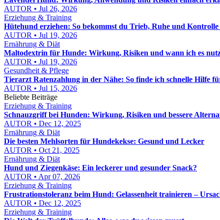
AUTOR • Jul 26, 2026
Erziehung & Training
Hütehund erziehen: So bekommst du Trieb, Ruhe und Kontrolle 
AUTOR • Jul 19, 2026
Ernährung & Diät
Maltodextrin für Hunde: Wirkung, Risiken und wann ich es nut
AUTOR • Jul 19, 2026
Gesundheit & Pflege
Tierarzt Ratenzahlung in der Nähe: So finde ich schnelle Hilfe f
AUTOR • Jul 15, 2026
Beliebte Beiträge
Erziehung & Training
Schnauzgriff bei Hunden: Wirkung, Risiken und bessere Alterna
AUTOR • Dec 12, 2025
Ernährung & Diät
Die besten Mehlsorten für Hundekekse: Gesund und Lecker
AUTOR • Oct 21, 2025
Ernährung & Diät
Hund und Ziegenkäse: Ein leckerer und gesunder Snack?
AUTOR • Apr 07, 2026
Erziehung & Training
Frustrationstoleranz beim Hund: Gelassenheit trainieren – Urs
AUTOR • Dec 12, 2025
Erziehung & Training