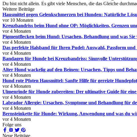
Du bist nicht allein. Es gibt viele Menschen, die das Gleiche durchm
Weitere Beiträge
Hausmittel gegen Gelenkschmerzen bei Hunden: Natürliche Lösu
vor 10 Monaten
Kreuzbandriss beim Hund ohne OP: Möglichkeiten, Grenzen und 
vor 4 Monaten
Pigmentflecken beim Hund: Ursachen, Behandlung und was Sie w
vor 4 Monaten
Das perfekte Halsband für Ihren Pudel: Auswahl, Passform und S
vor 4 Monaten
Bandagen für Hunde bei Kreuzbandriss: Sinnvolle Unterstützun
vor 4 Monaten
Alter Hund wackelig auf den Beinen: Ursachen, Tipps und Beha
vor 4 Monaten
Hund rote Pfoten Hausmittel: Sanfte Hilfe für gereizte Hundepfo
vor 4 Monaten
Ulmenrinde für Hunde zubereiten: Der ultimative Guide für ei
vor 4 Monaten
Labrador Allergie: Ursachen, Symptome und Behandlung für de
vor 4 Monaten
Bernsteinkette für Hunde: Wirkung, Anwendung und was du wir
vor 4 Monaten
Folge uns
Neue Beiträge