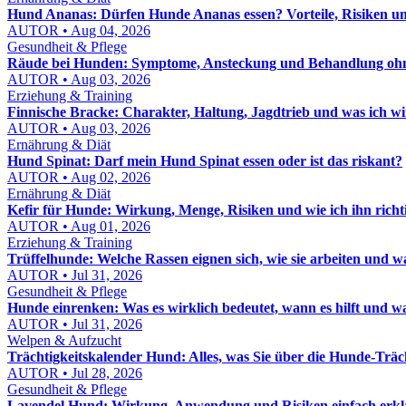
Hund Ananas: Dürfen Hunde Ananas essen? Vorteile, Risiken un
AUTOR • Aug 04, 2026
Gesundheit & Pflege
Räude bei Hunden: Symptome, Ansteckung und Behandlung ohn
AUTOR • Aug 03, 2026
Erziehung & Training
Finnische Bracke: Charakter, Haltung, Jagdtrieb und was ich w
AUTOR • Aug 03, 2026
Ernährung & Diät
Hund Spinat: Darf mein Hund Spinat essen oder ist das riskant?
AUTOR • Aug 02, 2026
Ernährung & Diät
Kefir für Hunde: Wirkung, Menge, Risiken und wie ich ihn richti
AUTOR • Aug 01, 2026
Erziehung & Training
Trüffelhunde: Welche Rassen eignen sich, wie sie arbeiten und wa
AUTOR • Jul 31, 2026
Gesundheit & Pflege
Hunde einrenken: Was es wirklich bedeutet, wann es hilft und wa
AUTOR • Jul 31, 2026
Welpen & Aufzucht
Trächtigkeitskalender Hund: Alles, was Sie über die Hunde-Träc
AUTOR • Jul 28, 2026
Gesundheit & Pflege
Lavendel Hund: Wirkung, Anwendung und Risiken einfach erkl