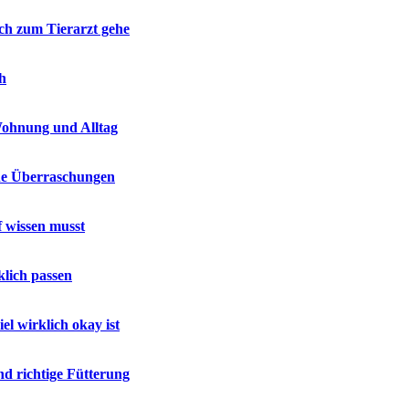
h zum Tierarzt gehe
ch
Wohnung und Alltag
ne Überraschungen
 wissen musst
lich passen
el wirklich okay ist
d richtige Fütterung