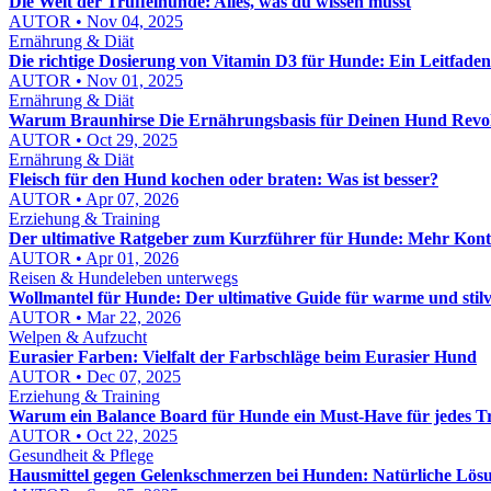
Die Welt der Trüffelhunde: Alles, was du wissen musst
AUTOR • Nov 04, 2025
Ernährung & Diät
Die richtige Dosierung von Vitamin D3 für Hunde: Ein Leitfade
AUTOR • Nov 01, 2025
Ernährung & Diät
Warum Braunhirse Die Ernährungsbasis für Deinen Hund Revol
AUTOR • Oct 29, 2025
Ernährung & Diät
Fleisch für den Hund kochen oder braten: Was ist besser?
AUTOR • Apr 07, 2026
Erziehung & Training
Der ultimative Ratgeber zum Kurzführer für Hunde: Mehr Kontro
AUTOR • Apr 01, 2026
Reisen & Hundeleben unterwegs
Wollmantel für Hunde: Der ultimative Guide für warme und stilv
AUTOR • Mar 22, 2026
Welpen & Aufzucht
Eurasier Farben: Vielfalt der Farbschläge beim Eurasier Hund
AUTOR • Dec 07, 2025
Erziehung & Training
Warum ein Balance Board für Hunde ein Must-Have für jedes Tra
AUTOR • Oct 22, 2025
Gesundheit & Pflege
Hausmittel gegen Gelenkschmerzen bei Hunden: Natürliche Lösu