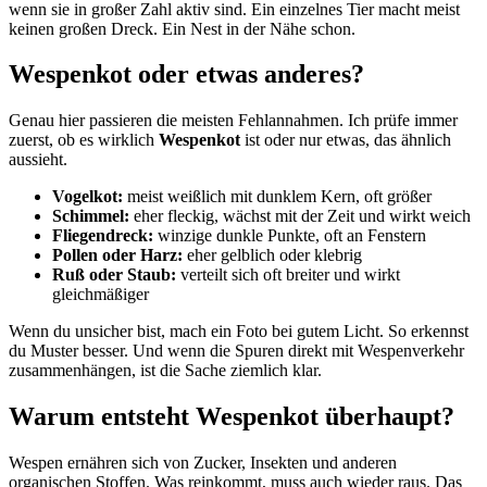
wenn sie in großer Zahl aktiv sind. Ein einzelnes Tier macht meist
keinen großen Dreck. Ein Nest in der Nähe schon.
Wespenkot oder etwas anderes?
Genau hier passieren die meisten Fehlannahmen. Ich prüfe immer
zuerst, ob es wirklich
Wespenkot
ist oder nur etwas, das ähnlich
aussieht.
Vogelkot:
meist weißlich mit dunklem Kern, oft größer
Schimmel:
eher fleckig, wächst mit der Zeit und wirkt weich
Fliegendreck:
winzige dunkle Punkte, oft an Fenstern
Pollen oder Harz:
eher gelblich oder klebrig
Ruß oder Staub:
verteilt sich oft breiter und wirkt
gleichmäßiger
Wenn du unsicher bist, mach ein Foto bei gutem Licht. So erkennst
du Muster besser. Und wenn die Spuren direkt mit Wespenverkehr
zusammenhängen, ist die Sache ziemlich klar.
Warum entsteht Wespenkot überhaupt?
Wespen ernähren sich von Zucker, Insekten und anderen
organischen Stoffen. Was reinkommt, muss auch wieder raus. Das