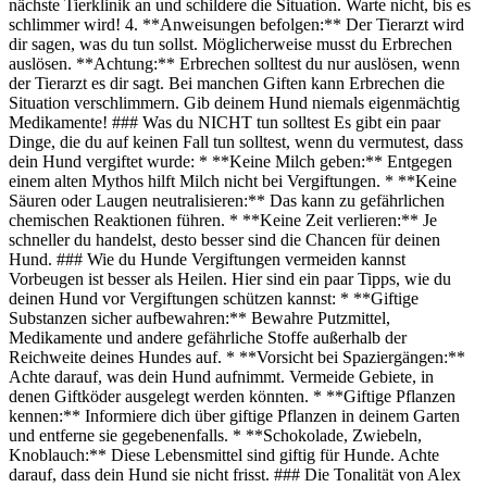
nächste Tierklinik an und schildere die Situation. Warte nicht, bis es
schlimmer wird! 4. **Anweisungen befolgen:** Der Tierarzt wird
dir sagen, was du tun sollst. Möglicherweise musst du Erbrechen
auslösen. **Achtung:** Erbrechen solltest du nur auslösen, wenn
der Tierarzt es dir sagt. Bei manchen Giften kann Erbrechen die
Situation verschlimmern. Gib deinem Hund niemals eigenmächtig
Medikamente! ### Was du NICHT tun solltest Es gibt ein paar
Dinge, die du auf keinen Fall tun solltest, wenn du vermutest, dass
dein Hund vergiftet wurde: * **Keine Milch geben:** Entgegen
einem alten Mythos hilft Milch nicht bei Vergiftungen. * **Keine
Säuren oder Laugen neutralisieren:** Das kann zu gefährlichen
chemischen Reaktionen führen. * **Keine Zeit verlieren:** Je
schneller du handelst, desto besser sind die Chancen für deinen
Hund. ### Wie du Hunde Vergiftungen vermeiden kannst
Vorbeugen ist besser als Heilen. Hier sind ein paar Tipps, wie du
deinen Hund vor Vergiftungen schützen kannst: * **Giftige
Substanzen sicher aufbewahren:** Bewahre Putzmittel,
Medikamente und andere gefährliche Stoffe außerhalb der
Reichweite deines Hundes auf. * **Vorsicht bei Spaziergängen:**
Achte darauf, was dein Hund aufnimmt. Vermeide Gebiete, in
denen Giftköder ausgelegt werden könnten. * **Giftige Pflanzen
kennen:** Informiere dich über giftige Pflanzen in deinem Garten
und entferne sie gegebenenfalls. * **Schokolade, Zwiebeln,
Knoblauch:** Diese Lebensmittel sind giftig für Hunde. Achte
darauf, dass dein Hund sie nicht frisst. ### Die Tonalität von Alex