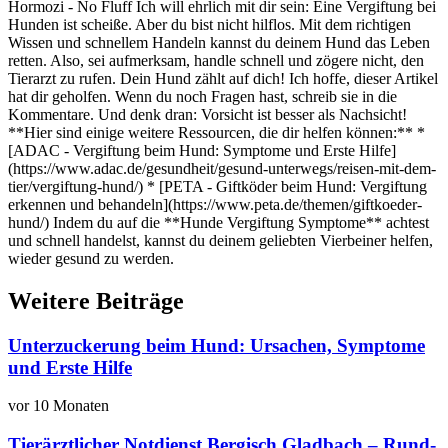
Hormozi - No Fluff Ich will ehrlich mit dir sein: Eine Vergiftung bei
Hunden ist scheiße. Aber du bist nicht hilflos. Mit dem richtigen
Wissen und schnellem Handeln kannst du deinem Hund das Leben
retten. Also, sei aufmerksam, handle schnell und zögere nicht, den
Tierarzt zu rufen. Dein Hund zählt auf dich! Ich hoffe, dieser Artikel
hat dir geholfen. Wenn du noch Fragen hast, schreib sie in die
Kommentare. Und denk dran: Vorsicht ist besser als Nachsicht!
**Hier sind einige weitere Ressourcen, die dir helfen können:** *
[ADAC - Vergiftung beim Hund: Symptome und Erste Hilfe]
(https://www.adac.de/gesundheit/gesund-unterwegs/reisen-mit-dem-
tier/vergiftung-hund/) * [PETA - Giftköder beim Hund: Vergiftung
erkennen und behandeln](https://www.peta.de/themen/giftkoeder-
hund/) Indem du auf die **Hunde Vergiftung Symptome** achtest
und schnell handelst, kannst du deinem geliebten Vierbeiner helfen,
wieder gesund zu werden.
Weitere Beiträge
Unterzuckerung beim Hund: Ursachen, Symptome
und Erste Hilfe
vor 10 Monaten
Tierärztlicher Notdienst Bergisch Gladbach – Rund-