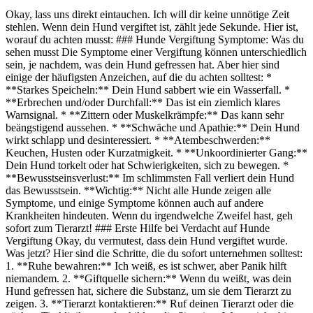
Okay, lass uns direkt eintauchen. Ich will dir keine unnötige Zeit
stehlen. Wenn dein Hund vergiftet ist, zählt jede Sekunde. Hier ist,
worauf du achten musst: ### Hunde Vergiftung Symptome: Was du
sehen musst Die Symptome einer Vergiftung können unterschiedlich
sein, je nachdem, was dein Hund gefressen hat. Aber hier sind
einige der häufigsten Anzeichen, auf die du achten solltest: *
**Starkes Speicheln:** Dein Hund sabbert wie ein Wasserfall. *
**Erbrechen und/oder Durchfall:** Das ist ein ziemlich klares
Warnsignal. * **Zittern oder Muskelkrämpfe:** Das kann sehr
beängstigend aussehen. * **Schwäche und Apathie:** Dein Hund
wirkt schlapp und desinteressiert. * **Atembeschwerden:**
Keuchen, Husten oder Kurzatmigkeit. * **Unkoordinierter Gang:**
Dein Hund torkelt oder hat Schwierigkeiten, sich zu bewegen. *
**Bewusstseinsverlust:** Im schlimmsten Fall verliert dein Hund
das Bewusstsein. **Wichtig:** Nicht alle Hunde zeigen alle
Symptome, und einige Symptome können auch auf andere
Krankheiten hindeuten. Wenn du irgendwelche Zweifel hast, geh
sofort zum Tierarzt! ### Erste Hilfe bei Verdacht auf Hunde
Vergiftung Okay, du vermutest, dass dein Hund vergiftet wurde.
Was jetzt? Hier sind die Schritte, die du sofort unternehmen solltest:
1. **Ruhe bewahren:** Ich weiß, es ist schwer, aber Panik hilft
niemandem. 2. **Giftquelle sichern:** Wenn du weißt, was dein
Hund gefressen hat, sichere die Substanz, um sie dem Tierarzt zu
zeigen. 3. **Tierarzt kontaktieren:** Ruf deinen Tierarzt oder die