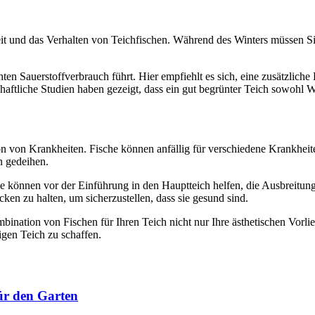
 und das Verhalten von Teichfischen. Während des Winters müssen Sie s
n Sauerstoffverbrauch führt. Hier empfiehlt es sich, eine zusätzliche B
ftliche Studien haben gezeigt, dass ein gut begrünter Teich sowohl Wa
tion von Krankheiten. Fische können anfällig für verschiedene Krankhei
n gedeihen.
können vor der Einführung in den Hauptteich helfen, die Ausbreitung 
en zu halten, um sicherzustellen, dass sie gesund sind.
ination von Fischen für Ihren Teich nicht nur Ihre ästhetischen Vorl
igen Teich zu schaffen.
ür den Garten