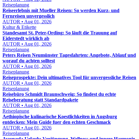
Reiseplanung
Reiseerlebnis mit Mueller Reisen: So werden Kurz- und
Fernreisen unvergesslich
AUTOR • Aug 01, 2026
Kultur & Etikette
Standesamt St. Peter-Ording: So läuft die Trauung auf
Eiderstedt wirklich ab
AUTOR • Aug 01, 2026
Reiseplanung
Peters Reisen Neumünster Tagesfahrten: Angebote, Ablauf und
worauf du achten solltest
AUTOR • Aug 01, 2026
Reiseplanung
Reiseprospekte: Dein ultimatives Tool für unvergessliche Reisen
AUTOR • Aug 01, 2026
Reiseplanung
Reisebüro Schmidt Braunschweig: So findest du echte
Reiseberatung statt Standardpakete
AUTOR • Aug 01, 2026
Reiseplanung
Aethiopische kulinarische Koestlichkeiten in Augsburg
entdecken: Mein Guide fuer den echten Geschmack
AUTOR • Aug 01, 2026
Reiseplanung
Ayurveda Urlaub: Verjüngung, Wellness und innere Harmonie