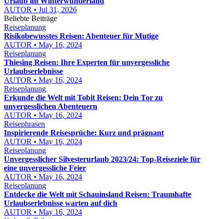
Urlaub im Winterwunderland
AUTOR • Jul 31, 2026
Beliebte Beiträge
Reiseplanung
Risikobewusstes Reisen: Abenteuer für Mutige
AUTOR • May 16, 2024
Reiseplanung
Thiesing Reisen: Ihre Experten für unvergessliche
Urlaubserlebnisse
AUTOR • May 16, 2024
Reiseplanung
Erkunde die Welt mit Tobit Reisen: Dein Tor zu
unvergesslichen Abenteuern
AUTOR • May 16, 2024
Reisephrasen
Inspirierende Reisesprüche: Kurz und prägnant
AUTOR • May 16, 2024
Reiseplanung
Unvergesslicher Silvesterurlaub 2023/24: Top-Reiseziele für
eine unvergessliche Feier
AUTOR • May 16, 2024
Reiseplanung
Entdecke die Welt mit Schauinsland Reisen: Traumhafte
Urlaubserlebnisse warten auf dich
AUTOR • May 16, 2024