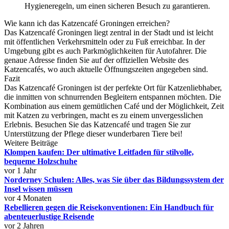
Hygieneregeln, um einen sicheren Besuch zu garantieren.
Wie kann ich das Katzencafé Groningen erreichen?
Das Katzencafé Groningen liegt zentral in der Stadt und ist leicht
mit öffentlichen Verkehrsmitteln oder zu Fuß erreichbar. In der
Umgebung gibt es auch Parkmöglichkeiten für Autofahrer. Die
genaue Adresse finden Sie auf der offiziellen Website des
Katzencafés, wo auch aktuelle Öffnungszeiten angegeben sind.
Fazit
Das Katzencafé Groningen ist der perfekte Ort für Katzenliebhaber,
die inmitten von schnurrenden Begleitern entspannen möchten. Die
Kombination aus einem gemütlichen Café und der Möglichkeit, Zeit
mit Katzen zu verbringen, macht es zu einem unvergesslichen
Erlebnis. Besuchen Sie das Katzencafé und tragen Sie zur
Unterstützung der Pflege dieser wunderbaren Tiere bei!
Weitere Beiträge
Klompen kaufen: Der ultimative Leitfaden für stilvolle,
bequeme Holzschuhe
vor 1 Jahr
Norderney Schulen: Alles, was Sie über das Bildungssystem der
Insel wissen müssen
vor 4 Monaten
Rebellieren gegen die Reisekonventionen: Ein Handbuch für
abenteuerlustige Reisende
vor 2 Jahren