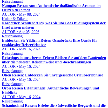
Reiseplanung
Nampan Restaurant: Authentische thailändische Aromen im
Herzen der Stadt
AUTOR • May 08, 2024
Kultur & Etikette
Norderney Schulen: Alles, was Sie über das Bildungssystem der
Insel wissen müssen
AUTOR • Apr 05, 2026
Reiseplanung
Entdecken Sie Yildirim Reisen Osnabrück: Ihre Quelle für
erstklassige Reiseerlebnisse
AUTOR • May 16, 2024
Reiseplanung
Reisetipps in unsicheren Zeiten: Bleiben Sie auf dem Laufenden
über die neuesten Reisehinweise und -beschränkungen
AUTOR • May 16, 2024
Reiseplanung
Olsen Reisen: Entdecken Sie unvergessliche Urlaubserlebnisse
AUTOR • May 16, 2024
Reiseplanung
Orbis Reisen Erfahrungen: Authentische Bewertungen und
Einblicke
AUTOR • May 16, 2024
Reiseplanung
Schauinsland Reisen: Erlebe die Südwestliche Bergwelt und die