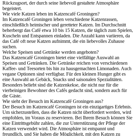
Rückzugsort, der durch seine liebevoll gestaltete Atmosphäre
begeistert.
Wie viele Katzen leben im Katzencafé Groningen?
Im Katzencafé Groningen leben verschiedene Katzenrassen,
einschließlich heimischer und geretteter Katzen. Im Durchschnitt
beherbergt das Café etwa 10 bis 15 Katzen, die täglich zum Spielen,
Kuscheln und Entspannen einladen. Die Anzahl kann variieren, da
das Café oft neue Katzen aufnimmt, die ein liebevolles Zuhause
suchen.
Welche Speisen und Getränke werden angeboten?
Das Katzencafé Groningen bietet eine vielfältige Auswahl an
Speisen und Getränken. Die Getränke reichen von verschiedenen
Kaffee- und Teesorten bis hin zu hausgemachten Limonaden. Auch
vegane Optionen sind verfügbar. Für den kleinen Hunger gibt es
eine Auswahl an Gebäck, Snacks und saisonalen Spezialitäten.
Besonders beliebt sind die Katzenkekse, die nicht nur für die
vierbeinigen Bewohner des Cafés gedacht sind, sondern auch für
die Gäste.
Wie sieht der Besuch im Katzencafé Groningen aus?
Der Besuch im Katzencafé Groningen ist ein einzigartiges Erlebnis.
Um sicherzustellen, dass die Katzen nicht überfordert werden, wird
empfohlen, im Voraus zu reservieren. Bei Ihrem Besuch können Sie
eine Eintrittsgebühr zahlen, die zur Unterstützung der Pflege der
Katzen verwendet wird. Die Atmosphäre ist entspannt und
freundlich, und Sie haben die Möglichkeit, mit den Katzen zu