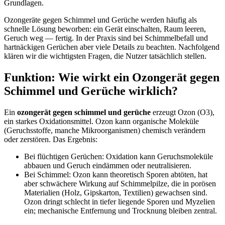
Grundlagen.
Ozongeräte gegen Schimmel und Gerüche werden häufig als
schnelle Lösung beworben: ein Gerät einschalten, Raum leeren,
Geruch weg — fertig. In der Praxis sind bei Schimmelbefall und
hartnäckigen Gerüchen aber viele Details zu beachten. Nachfolgend
klären wir die wichtigsten Fragen, die Nutzer tatsächlich stellen.
Funktion: Wie wirkt ein Ozongerät gegen
Schimmel und Gerüche wirklich?
Ein
ozongerät gegen schimmel und gerüche
erzeugt Ozon (O3),
ein starkes Oxidationsmittel. Ozon kann organische Moleküle
(Geruchsstoffe, manche Mikroorganismen) chemisch verändern
oder zerstören. Das Ergebnis:
Bei flüchtigen Gerüchen: Oxidation kann Geruchsmoleküle
abbauen und Geruch eindämmen oder neutralisieren.
Bei Schimmel: Ozon kann theoretisch Sporen abtöten, hat
aber schwächere Wirkung auf Schimmelpilze, die in porösen
Materialien (Holz, Gipskarton, Textilien) gewachsen sind.
Ozon dringt schlecht in tiefer liegende Sporen und Myzelien
ein; mechanische Entfernung und Trocknung bleiben zentral.