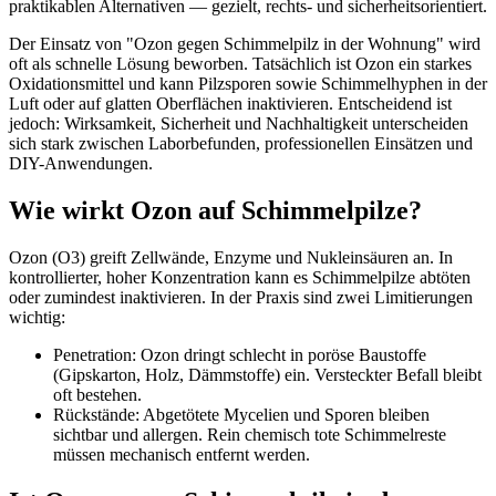
praktikablen Alternativen — gezielt, rechts- und sicherheitsorientiert.
Der Einsatz von "Ozon gegen Schimmelpilz in der Wohnung" wird
oft als schnelle Lösung beworben. Tatsächlich ist Ozon ein starkes
Oxidationsmittel und kann Pilzsporen sowie Schimmelhyphen in der
Luft oder auf glatten Oberflächen inaktivieren. Entscheidend ist
jedoch: Wirksamkeit, Sicherheit und Nachhaltigkeit unterscheiden
sich stark zwischen Laborbefunden, professionellen Einsätzen und
DIY-Anwendungen.
Wie wirkt Ozon auf Schimmelpilze?
Ozon (O3) greift Zellwände, Enzyme und Nukleinsäuren an. In
kontrollierter, hoher Konzentration kann es Schimmelpilze abtöten
oder zumindest inaktivieren. In der Praxis sind zwei Limitierungen
wichtig:
Penetration: Ozon dringt schlecht in poröse Baustoffe
(Gipskarton, Holz, Dämmstoffe) ein. Versteckter Befall bleibt
oft bestehen.
Rückstände: Abgetötete Mycelien und Sporen bleiben
sichtbar und allergen. Rein chemisch tote Schimmelreste
müssen mechanisch entfernt werden.