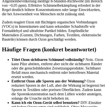
Allgemeinbevölkerung niedrige 8‑Stunden-Richtwerte (im Bereich
von ~0,05 ppm). Effektive Schimmelbekämpfung erfordert in der
Regel deutlich höhere Konzentrationen oder lange Einwirkzeiten,
die bei Anwesenheit von Menschen nicht zulässig sind.
Zudem reagiert Ozon mit flüchtigen organischen Verbindungen
(VOCs) in Innenräumen und kann sekundäre Schadstoffe wie
Formaldehyd und ultrafeine Partikel bilden. Empfindliche
Materialien (Gummi, Dichtungen, Farben, Textilien, elektronische
Bauteile) können durch Ozon geschädigt werden.
Häufige Fragen (konkret beantwortet)
Tötet Ozon sichtbaren Schimmel vollständig?
Nein. Ozon
kann Pilze abtöten, entfernt aber nicht die sichtbaren Ränder
oder die geruchsbildenden Zersetzungsprodukte. Sichtbarer
Befall muss mechanisch entfernt oder betroffenes Material
ersetzt werden.
Entfernt Ozon alle Sporen aus der Wohnung?
Ozon
reduziert Sporen in der Luft, aber die Wirkung ist begrenzt bei
Sporen in Textilien oder porösen Oberflächen. Zudem kann
die Sporenkonzentration nach dem Lüften wieder ansteigen,
solange die Ursache nicht behoben ist.
Kann ich ein Ozon-Gerät selbst benutzen?
DIY‑Einsätze
mit hohen Ozonwerten sind gefährlich. Ohne Messgeräte,