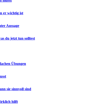
en musst
er wichtig ist
hter Aussage
du jetzt tun solltest
infachen Übungen
usst
n sie sinnvoll sind
klich hilft