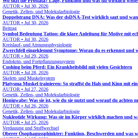
Wo sitzt die Prostata? Lage, Funktion und was du wirklich wiss
AUTOR • Jul 30, 2026
Genetik, Zellen- und Molekularbiologie
Doppelstrang DNA: Was der dsDNA-Test wirklich sagt und wann 
AUTOR • Jul 30, 2026
Beitrag
Symbol Bedeutung Tattoo: die klare Anleitung für Motive mit ec
AUTOR • Jul 30, 2026
Kreislauf- und Atmungsphysiologie
Zwerchfell eingeklemmt Symptome: Woran du es erkennst und was 
AUTOR • Jul 29, 2026
Endokrin- und Fortpflanzungssystem
Cushing beim Pferd: Ein Krankheitsbild mit vielen Gesichtern
AUTOR • Jul 28, 2026
Skelett- und Muskelsystem
Platysma Muskel trainieren: So straffst du Hals und Kinn mit e
AUTOR • Jul 27, 2026
Genetik, Zellen- und Molekularbiologie
Honigwabe: Was sie ist, wie du sie nutzt und worauf du achten m
AUTOR • Jul 26, 2026
Genetik, Zellen- und Molekularbiologie
Nukleotide Wirkung: Was sie im Körper wirklich machen und wan
AUTOR • Jul 25, 2026
Verdauung und Stoffwechsel
Oberer Ösophagussphinkter: Funktion, Beschwerden und was wir