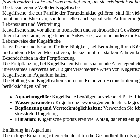
faszinierenden Fische und was benötigt man, um sie erfolgreich zu ha
Die faszinierende Welt der Kugelfische
Kugelfische, die zur Familie der Tetraodontidae gehören, sind für 
nicht nur die Blicke an, sondern stellen auch spezifische Anforderun
Lebensraum und Verbreitung
Kugelfische sind vor allem in tropischen und subtropischen Gewässern
ihrem Lebensraum, einige leben in Süßwasser, während andere im B
Lebensweise der Kugelfische
Kugelfische sind bekannt für ihre Fähigkeit, bei Bedrohung ihren Kö
und anderen kleinen Meerestieren, die sie mit ihren starken Zähnen k
Besonderheiten in der Fortpflanzung
Die Fortpflanzung bei Kugelfischen ist eine spannende Angelegenhei
interessantes Balzverhalten. Es gibt verschiedene Arten von Kugelfi
Kugelfische im Aquarium halten
Die Haltung von Kugelfischen kann eine Reihe von Herausforderungen m
berücksichtigen sollten:
Aquariumgröße:
Kugelfische benötigen ausreichend Platz. 
Wasserparameter:
Kugelfische bevorzugen ein leicht salziges
Bepflanzung und Versteckmöglichkeiten:
Verwenden Sie lebe
stressfreie Umgebung.
Filtration:
Kugelfische produzieren viel Abfall, daher ist ein gu
Ernährung im Aquarium
Die richtige Ernährung ist entscheidend für die Gesundheit Ihrer Kug