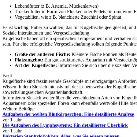
Lebendfutter (z.B. Artemia, Mückenlarven)
Trockenfutter in Form von Flocken oder Pellets für omnivore F
Vegetabilien, wie z.B. blanchierte Zucchini oder Spinat
Es ist wichtig, Futter zu wählen, das für Kugelfische geeignet ist, un
Soziale Interaktionen und Vergesellschaftung
Kugelfische haben oft ein spezifisches Temperament und verhalten si
sein. Für eine erfolgreiche Vergesellschaftung sollten folgende Punkt
Größe der anderen Fische:
Kleinere Fische können als Beut
Platzangebot:
Ein gut strukturiertes Aquarium mit Versteckmögl
Art der Kugelfische:
Informieren Sie sich über die sozialen Ve
Fazit
Kugelfische sind faszinierende Geschöpfe mit einzigartigen Anforder
Wissen. Indem Sie sich intensiv mit der Lebensweise der Kugelfische
abwechslungsreichen Aquarienlandschaft.
Informieren Sie sich weiter über die verschiedenen Arten von Kugelfi
Aquarianern oder speziellen Foren kann ebenfalls wertvolle Hilfe biet
Weitere Beiträge
Aufgaben der weißen Blutkörperchen: Eine detaillierte Analyse
vor 1 Jahr
Die Aufgaben des Lymphsystems: Ein detaillierter Überblick
vor 1 Jahr
Bakterien Staphylokokken: Alles, was Sie wissen müssen