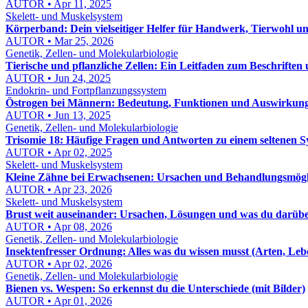
AUTOR • Apr 11, 2025
Skelett- und Muskelsystem
Körperband: Dein vielseitiger Helfer für Handwerk, Tierwohl u
AUTOR • Mar 25, 2026
Genetik, Zellen- und Molekularbiologie
Tierische und pflanzliche Zellen: Ein Leitfaden zum Beschriften
AUTOR • Jun 24, 2025
Endokrin- und Fortpflanzungssystem
Östrogen bei Männern: Bedeutung, Funktionen und Auswirkun
AUTOR • Jun 13, 2025
Genetik, Zellen- und Molekularbiologie
Trisomie 18: Häufige Fragen und Antworten zu einem seltenen 
AUTOR • Apr 02, 2025
Skelett- und Muskelsystem
Kleine Zähne bei Erwachsenen: Ursachen und Behandlungsmögl
AUTOR • Apr 23, 2026
Skelett- und Muskelsystem
Brust weit auseinander: Ursachen, Lösungen und was du darübe
AUTOR • Apr 08, 2026
Genetik, Zellen- und Molekularbiologie
Insektenfresser Ordnung: Alles was du wissen musst (Arten, Leb
AUTOR • Apr 02, 2026
Genetik, Zellen- und Molekularbiologie
Bienen vs. Wespen: So erkennst du die Unterschiede (mit Bilder)
AUTOR • Apr 01, 2026