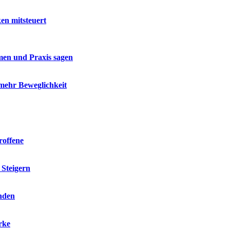
en mitsteuert
en und Praxis sagen
 mehr Beweglichkeit
roffene
 Steigern
inden
rke