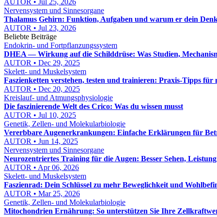
AUTOR • Jul 25, 2026
Nervensystem und Sinnesorgane
Thalamus Gehirn: Funktion, Aufgaben und warum er dein Denk
AUTOR • Jul 23, 2026
Beliebte Beiträge
Endokrin- und Fortpflanzungssystem
DHEA — Wirkung auf die Schilddrüse: Was Studien, Mechanism
AUTOR • Dec 29, 2025
Skelett- und Muskelsystem
Faszienketten verstehen, testen und trainieren: Praxis‑Tipps für
AUTOR • Dec 20, 2025
Kreislauf- und Atmungsphysiologie
Die faszinierende Welt des Crico: Was du wissen musst
AUTOR • Jul 10, 2025
Genetik, Zellen- und Molekularbiologie
Vererbbare Augenerkrankungen: Einfache Erklärungen für Bet
AUTOR • Jun 14, 2025
Nervensystem und Sinnesorgane
Neurozentriertes Training für die Augen: Besser Sehen, Leistung
AUTOR • Apr 06, 2026
Skelett- und Muskelsystem
Faszienrad: Dein Schlüssel zu mehr Beweglichkeit und Wohlbef
AUTOR • Mar 25, 2026
Genetik, Zellen- und Molekularbiologie
Mitochondrien Ernährung: So unterstützen Sie Ihre Zellkraftwe