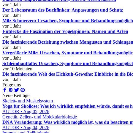
vor 1 Jahr
Der Lebensraum des Buchfinken: Anpassungen und Schutz
vor 1 Jahr
Milz Schmerzen: Ursachen, Symptome und Behandlungsmöglich
vor 1 Jahr
Entdecke die Faszination der Vogelspinnen: Namen und Arten
vor 1 Jahr
Die faszinierende Beziehung zwischen Mangusten und Schlangen:
vor 1 Jahr
Vergrößerte Milz: Ursachen, Symptome und Behandlungsmöglic
vor 1 Jahr
Schleimhautfalte: Ursachen, Symptome und Behandlungsmöglic
vor 10 Monaten
Die faszinierende Welt des Elchkuh-Geweihs: Einblicke in die B
vor 1 Jahr
Folge uns
Neue Beiträge
Skelett- und Muskelsystem
Yoga für Skoliose: Was ich wirklich empfehlen würde, damit es hil
AUTOR • Aug 05, 2026
Genetik, Zellen- und Molekularbiologie
DNA Veränderung: Was wirklich möglich ist, was du beachten mu
AUTOR • Aug 04, 2026
Immun- und Zellbiologie