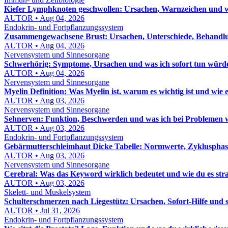
Kiefer Lymphknoten geschwollen: Ursachen, Warnzeichen und 
AUTOR • Aug 04, 2026
Endokrin- und Fortpflanzungssystem
Zusammengewachsene Brust: Ursachen, Unterschiede, Behandlun
AUTOR • Aug 04, 2026
Nervensystem und Sinnesorgane
Schwerhörig: Symptome, Ursachen und was ich sofort tun würd
AUTOR • Aug 04, 2026
Nervensystem und Sinnesorgane
Myelin Definition: Was Myelin ist, warum es wichtig ist und wie 
AUTOR • Aug 03, 2026
Nervensystem und Sinnesorgane
Sehnerven: Funktion, Beschwerden und was ich bei Problemen 
AUTOR • Aug 03, 2026
Endokrin- und Fortpflanzungssystem
Gebärmutterschleimhaut Dicke Tabelle: Normwerte, Zyklusphasen
AUTOR • Aug 03, 2026
Nervensystem und Sinnesorgane
Cerebral: Was das Keyword wirklich bedeutet und wie du es strat
AUTOR • Aug 03, 2026
Skelett- und Muskelsystem
Schulterschmerzen nach Liegestütz: Ursachen, Sofort-Hilfe und
AUTOR • Jul 31, 2026
Endokrin- und Fortpflanzungssystem