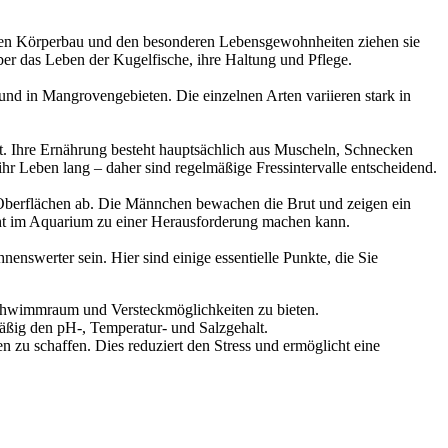
anten Körperbau und den besonderen Lebensgewohnheiten ziehen sie
über das Leben der Kugelfische, ihre Haltung und Pflege.
und in Mangrovengebieten. Die einzelnen Arten variieren stark in
kt. Ihre Ernährung besteht hauptsächlich aus Muscheln, Schnecken
hr Leben lang – daher sind regelmäßige Fressintervalle entscheidend.
e Oberflächen ab. Die Männchen bewachen die Brut und zeigen ein
ucht im Aquarium zu einer Herausforderung machen kann.
enswerter sein. Hier sind einige essentielle Punkte, die Sie
Schwimmraum und Versteckmöglichkeiten zu bieten.
mäßig den pH-, Temperatur- und Salzgehalt.
zu schaffen. Dies reduziert den Stress und ermöglicht eine