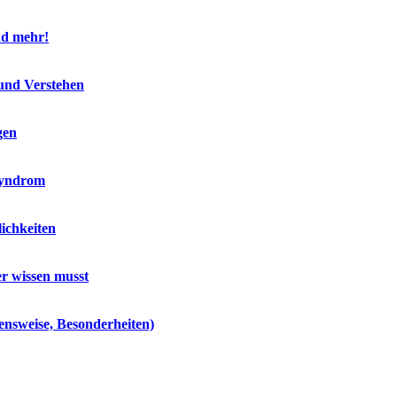
nd mehr!
 und Verstehen
gen
Syndrom
ichkeiten
r wissen musst
ensweise, Besonderheiten)