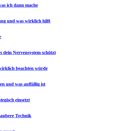
was ich dann mache
g und was wirklich hilft
e
es dein Nervensystem schützt
wirklich beachten würde
 und was auffällig ist
egisch einsetzt
 saubere Technik