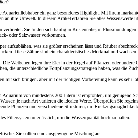
lten?
viele Aquarienliebhaber ein ganz besonderes Highlight. Mit ihrem mark
gen an ihre Umwelt. In diesem Artikel erfahren Sie alles Wissenswerte 
 verbreitet. Sie finden sich häufig in Küstennähe, in Flussmündungen 
rack- oder Salzwasser vorkommen.
rper aufzublähen, was sie größer erscheinen lässt und Räuber abschrec
nacken. Diese Zähne sind ein charakteristisches Merkmal und wachsen i
t. Die Weibchen legen ihre Eier in der Regel auf Pflanzen oder ander
schen, die unterschiedliche Fortpflanzungsstrategien haben, was die Z
it sich bringen, aber mit der richtigen Vorbereitung kann es sehr lohn
Ein Aquarium von mindestens 200 Litern ist empfohlen, um genügend 
 Wasser; je nach Art variieren die idealen Werte. Überprüfen Sie regel
nde Pflanzen und verschiedene Strukturen, um Rückzugsmöglichkeiten 
tes Filtersystem unerlässlich, um die Wasserqualität hoch zu halten.
elfische. Sie sollten eine ausgewogene Mischung aus: