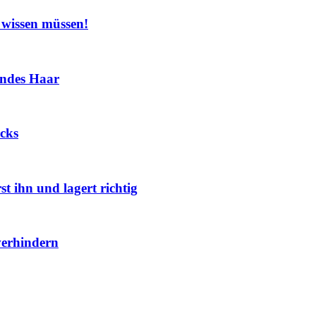
 wissen müssen!
sundes Haar
icks
t ihn und lagert richtig
verhindern