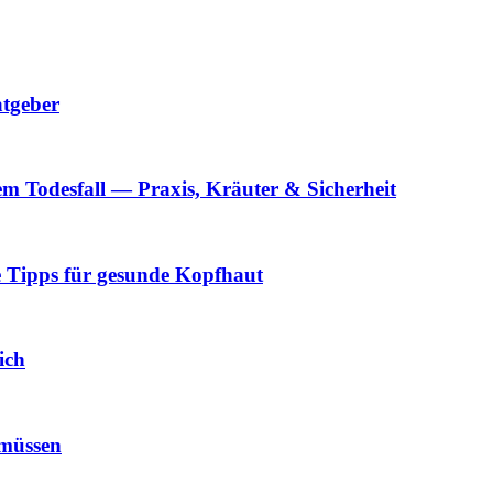
atgeber
m Todesfall — Praxis, Kräuter & Sicherheit
 Tipps für gesunde Kopfhaut
ich
 müssen