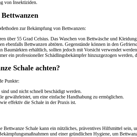
g von Insektiziden.
 Bettwanzen
e Methoden zur Bekämpfung von Bettwanzen:
en über 55 Grad Celsius. Das Waschen von Bettwäsche und Kleidung s
 ebenfalls Bettwanzen abtöten. Gegenstände können in den Gefriersc
in Baumärkten erhältlich, sollten jedoch mit Vorsicht verwendet werde
immer ein professioneller Schädlingsbekämpfer hinzuzgezogen werden
nze Schale achten?
de Punkte:
 sind und nicht schnell beschädigt werden.
lle gewährleistet, um eine einfache Handhabung zu ermöglichen.
 effektiv die Schale in der Praxis ist.
Bettwanze Schale kann ein nützliches, präventives Hilfsmittel sein, um
 Bekämpfungsmaßnahmen und einer gründlichen Hygiene, um Bettwanze