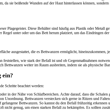
hm, da sie beißende Wunden auf der Haut hinterlassen können, sondern a
ser Plagegeister. Diese Behälter sind häufig aus Plastik oder Metall ge
r Regel unter oder um das Bett herum platziert, um das Eindringen der
berfläche ausgestattet, die es Bettwanzen ermöglicht, hineinzukommen, 
 feststellen, wie stark der Befall ist und ob Gegenmaßnahmen notwend
ich Bettwanzen weiter im Raum ausbreiten, indem sie als physische Bar
g ein?
de Schritte beachtet werden:
 oder in der Nähe von Schlafbereichen. Achte darauf, dass die Schalen 
on Unordnung. Bettwanzen verstecken sich gerne in Ritzen und Falten, a
f gefangene Bettwanzen. So kannst du den Befall frühzeitig erkennen
 oft nicht genug, um einen starken Befall zu bekämpfen. Es sollten