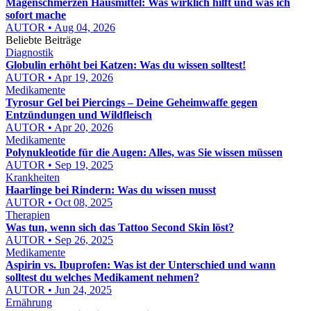
Magenschmerzen Hausmittel: Was wirklich hilft und was ich
sofort mache
AUTOR • Aug 04, 2026
Beliebte Beiträge
Diagnostik
Globulin erhöht bei Katzen: Was du wissen solltest!
AUTOR • Apr 19, 2026
Medikamente
Tyrosur Gel bei Piercings – Deine Geheimwaffe gegen
Entzündungen und Wildfleisch
AUTOR • Apr 20, 2026
Medikamente
Polynukleotide für die Augen: Alles, was Sie wissen müssen
AUTOR • Sep 19, 2025
Krankheiten
Haarlinge bei Rindern: Was du wissen musst
AUTOR • Oct 08, 2025
Therapien
Was tun, wenn sich das Tattoo Second Skin löst?
AUTOR • Sep 26, 2025
Medikamente
Aspirin vs. Ibuprofen: Was ist der Unterschied und wann
solltest du welches Medikament nehmen?
AUTOR • Jun 24, 2025
Ernährung