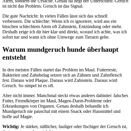
Atem, sondern die Ursache. Genau da liegt der Unterschied: Geruch
ist nicht das Problem. Geruch ist das Signal.
Die gute Nachricht: In vielen Fällen lässt sich das schnell
verbessern. Die schlechte: Wenn ich es ignoriere, wird aus ein
bisschen schlechtem Atem oft Zahnstein, Entzündung oder mehr.
Deshalb zeige ich dir hier klar und direkt, worauf ich achte, was ich
sofort tue und wann ich ohne Umwege zum Tierarzt gehe.
Warum mundgeruch hunde überhaupt
entsteht
In den meisten Fällen startet das Problem im Maul. Futterreste,
Bakterien und Zahnbelag setzen sich an Zähnen und Zahnfleisch
fest. Daraus wird Plaque. Daraus wird Zahnstein. Daraus wird
Geruch. So simpel ist es oft.
Aber nicht immer. Manchmal steckt etwas anderes dahinter: falsches
Futter, Fremdkörper im Maul, Magen-Darm-Probleme oder
Erkrankungen von Organen. Genau deshalb behandle ich
Mundgeruch nie pauschal mit einem Snack oder Hausmittel und
hoffe auf Magie.
Wichtig:
Je stärker, süßlicher, fauliger oder fischiger der Geruch ist,