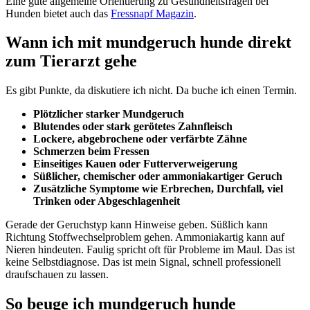
Eine gute allgemeine Orientierung zu Gesundheitsfragen bei
Hunden bietet auch das
Fressnapf Magazin
.
Wann ich mit mundgeruch hunde direkt
zum Tierarzt gehe
Es gibt Punkte, da diskutiere ich nicht. Da buche ich einen Termin.
Plötzlicher starker Mundgeruch
Blutendes oder stark gerötetes Zahnfleisch
Lockere, abgebrochene oder verfärbte Zähne
Schmerzen beim Fressen
Einseitiges Kauen oder Futterverweigerung
Süßlicher, chemischer oder ammoniakartiger Geruch
Zusätzliche Symptome wie Erbrechen, Durchfall, viel
Trinken oder Abgeschlagenheit
Gerade der Geruchstyp kann Hinweise geben. Süßlich kann
Richtung Stoffwechselproblem gehen. Ammoniakartig kann auf
Nieren hindeuten. Faulig spricht oft für Probleme im Maul. Das ist
keine Selbstdiagnose. Das ist mein Signal, schnell professionell
draufschauen zu lassen.
So beuge ich mundgeruch hunde