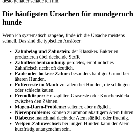
desto genauer schaue ich hin.
Die häufigsten Ursachen für mundgeruch
hunde
Wenn ich systematisch rangehe, finde ich die Ursache meistens
schnell. Das sind die typischen Auslöser:
Zahnbelag und Zahnstein:
der Klassiker. Bakterien
produzieren übel riechende Stoffe.
Zahnfleischentzündung:
gerötetes, empfindliches
Zahnfleisch riecht oft deutlich.
Faule oder lockere Zähne:
besonders häufiger Grund bei
älteren Hunden.
Futterreste im Maul:
vor allem bei Hunden, die schlingen
oder schlecht kauen.
Fremdkörper:
Holzsplitter, Grasreste oder Knochenstücke
zwischen den Zähnen.
Magen-Darm-Probleme:
seltener, aber möglich.
Nierenprobleme:
können zu ammoniakartigem Atem führen.
Diabetes:
manchmal riecht der Atem süßlich oder fruchtig.
Welpen-Zahnwechsel:
bei jungen Hunden kann der Atem
kurzfristig unangenehm sein.