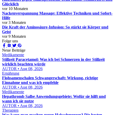
Glücklich
vor 10 Monaten
Nackenverspannung Massage: Effektive Techniken und Sofort-
Hilfe
vor 3 Monaten
Die Kraft der Aminosäure-Infusion: So stärkt sie Körper und
Geist
vor 9 Monaten
Folge uns
Neue Beiträge
Medikamente
Stillzeit Paracetamol: Was ich bei Schmerzen in der Stillzeit
wirklich beachten würde
AUTOR • Aug 08, 2026
Ernährung
Flohsamenschalen Schwangerschaft: Wirkung, richtige
Einnahme und was ich empfehle
AUTOR • Aug 08, 2026
Medikamente
Hepathromb Salbe Anwendungsgebiete: Wofür sie hilft und
wann ich sie nutze
AUTOR • Aug 08, 2026
Therapien
Was kann man machen gegen Halsschmerzen? Die besten