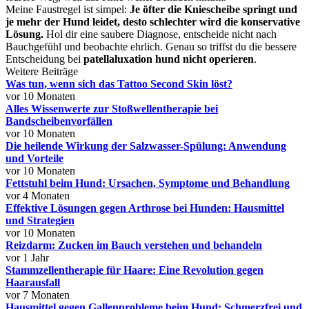
Meine Faustregel ist simpel:
Je öfter die Kniescheibe springt und
je mehr der Hund leidet, desto schlechter wird die konservative
Lösung.
Hol dir eine saubere Diagnose, entscheide nicht nach
Bauchgefühl und beobachte ehrlich. Genau so triffst du die bessere
Entscheidung bei
patellaluxation hund nicht operieren
.
Weitere Beiträge
Was tun, wenn sich das Tattoo Second Skin löst?
vor 10 Monaten
Alles Wissenwerte zur Stoßwellentherapie bei
Bandscheibenvorfällen
vor 10 Monaten
Die heilende Wirkung der Salzwasser-Spülung: Anwendung
und Vorteile
vor 10 Monaten
Fettstuhl beim Hund: Ursachen, Symptome und Behandlung
vor 4 Monaten
Effektive Lösungen gegen Arthrose bei Hunden: Hausmittel
und Strategien
vor 10 Monaten
Reizdarm: Zucken im Bauch verstehen und behandeln
vor 1 Jahr
Stammzellentherapie für Haare: Eine Revolution gegen
Haarausfall
vor 7 Monaten
Hausmittel gegen Gallenprobleme beim Hund: Schmerzfrei und