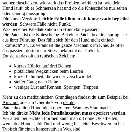
sauber einschätzen, wie stark das Problem wirklich ist, wie dein
Hund läuft, ob er Schmerzen hat und ob die Kniescheibe nur selten
oder ständig rausspringt.
Die kurze Version:
Leichte Fälle können oft konservativ begleitet
werden
. Schwere Fälle nicht. Punkt.
Was bei einer Patellaluxation im Hundeknie passiert
Die Patella ist die Kniescheibe. Bei einer Patellaluxation springt sie
aus ihrer Führung. Das fühlt sich für den Hund nicht einfach
„komisch“ an. Es verändert die ganze Mechanik im Knie. Je öfter
das passiert, desto mehr Stress bekommt das Gelenk.
Du siehst das oft an typischen Zeichen:
kurzes Hüpfen auf drei Beinen
plötzliches Wegknicken beim Laufen
kurze Lahmheit, die wieder verschwindet
steifer Gang nach Ruhe
weniger Lust auf Rennen, Springen, Treppen
Mehr zu den medizinischen Grundlagen findest du zum Beispiel bei
AniCura
oder im Überblick von
petolo
.
Patellaluxation Hund nicht operieren: Wann es Sinn macht
Ich bin direkt:
Nicht jede Patellaluxation muss operiert werden
.
Vor allem bei leichten Formen kann man oft ohne OP arbeiten,
wenn der Hund stabil läuft und wenig bis keine Beschwerden hat.
Typisch für einen konservativen Weg sind: