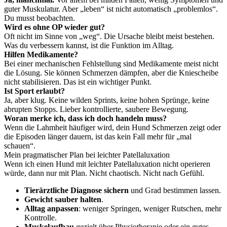
guter Muskulatur. Aber „leben“ ist nicht automatisch „problemlos“.
Du musst beobachten.
Wird es ohne OP wieder gut?
Oft nicht im Sinne von „weg“. Die Ursache bleibt meist bestehen.
Was du verbessern kannst, ist die Funktion im Alltag.
Hilfen Medikamente?
Bei einer mechanischen Fehlstellung sind Medikamente meist nicht
die Lösung. Sie können Schmerzen dämpfen, aber die Kniescheibe
nicht stabilisieren. Das ist ein wichtiger Punkt.
Ist Sport erlaubt?
Ja, aber klug. Keine wilden Sprints, keine hohen Sprünge, keine
abrupten Stopps. Lieber kontrollierte, saubere Bewegung.
Woran merke ich, dass ich doch handeln muss?
Wenn die Lahmheit häufiger wird, dein Hund Schmerzen zeigt oder
die Episoden länger dauern, ist das kein Fall mehr für „mal
schauen“.
Mein pragmatischer Plan bei leichter Patellaluxation
Wenn ich einen Hund mit leichter Patellaluxation nicht operieren
würde, dann nur mit Plan. Nicht chaotisch. Nicht nach Gefühl.
Tierärztliche Diagnose sichern
und Grad bestimmen lassen.
Gewicht sauber halten
.
Alltag anpassen
: weniger Springen, weniger Rutschen, mehr
Kontrolle.
Muskelaufbau
gezielt über Physiotherapie oder ein gutes