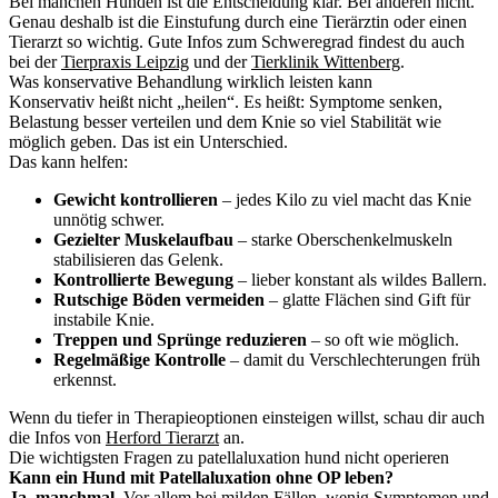
Bei manchen Hunden ist die Entscheidung klar. Bei anderen nicht.
Genau deshalb ist die Einstufung durch eine Tierärztin oder einen
Tierarzt so wichtig. Gute Infos zum Schweregrad findest du auch
bei der
Tierpraxis Leipzig
und der
Tierklinik Wittenberg
.
Was konservative Behandlung wirklich leisten kann
Konservativ heißt nicht „heilen“. Es heißt: Symptome senken,
Belastung besser verteilen und dem Knie so viel Stabilität wie
möglich geben. Das ist ein Unterschied.
Das kann helfen:
Gewicht kontrollieren
– jedes Kilo zu viel macht das Knie
unnötig schwer.
Gezielter Muskelaufbau
– starke Oberschenkelmuskeln
stabilisieren das Gelenk.
Kontrollierte Bewegung
– lieber konstant als wildes Ballern.
Rutschige Böden vermeiden
– glatte Flächen sind Gift für
instabile Knie.
Treppen und Sprünge reduzieren
– so oft wie möglich.
Regelmäßige Kontrolle
– damit du Verschlechterungen früh
erkennst.
Wenn du tiefer in Therapieoptionen einsteigen willst, schau dir auch
die Infos von
Herford Tierarzt
an.
Die wichtigsten Fragen zu patellaluxation hund nicht operieren
Kann ein Hund mit Patellaluxation ohne OP leben?
Ja, manchmal.
Vor allem bei milden Fällen, wenig Symptomen und