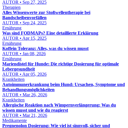
AUTOR • Sep 27, 2025
Therapien
Alles Wissenwerte zur Stoßwellentherapie bei
Bandscheibenvorfällen
AUTOR • Sep 24, 2025
Ernährung
Was sind FODMAPs? Eine detaillierte Erklärung
AUTOR • Apr 15, 2025
Ernährung
Koffein Toleranz: Alles, was du wissen musst
AUTOR • Jan 08, 2026
Ernährung
Mariendistel für Hunde: Die richtige Dosierung für optimale
Lebergesundheit
AUTOR • Apr 05, 2026
Krankheiten
Autoimmunerkrankung beim Hund: Ursachen, Symptome und
Behandlungsmöglichkeiten
AUTOR • Mar 26, 2026
Krankheiten
Allergische Reaktion nach Wimpernverlängerung: Was du
wissen musst und wie du reagierst
AUTOR • Mar 21, 2026
Medikamente
Pregnenolon Dosierung: Wie viel ist sinnvoll, sicher und