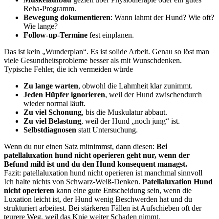
Reha-Programm.
Bewegung dokumentieren
: Wann lahmt der Hund? Wie oft?
Wie lange?
Follow-up-Termine
fest einplanen.
Das ist kein „Wunderplan“. Es ist solide Arbeit. Genau so löst man
viele Gesundheitsprobleme besser als mit Wunschdenken.
Typische Fehler, die ich vermeiden würde
Zu lange warten
, obwohl die Lahmheit klar zunimmt.
Jeden Hüpfer ignorieren
, weil der Hund zwischendurch
wieder normal läuft.
Zu viel Schonung
, bis die Muskulatur abbaut.
Zu viel Belastung
, weil der Hund „noch jung“ ist.
Selbstdiagnosen
statt Untersuchung.
Wenn du nur einen Satz mitnimmst, dann diesen:
Bei
patellaluxation hund nicht operieren geht nur, wenn der
Befund mild ist und du den Hund konsequent managst.
Fazit: patellaluxation hund nicht operieren ist manchmal sinnvoll
Ich halte nichts von Schwarz-Weiß-Denken.
Patellaluxation Hund
nicht operieren
kann eine gute Entscheidung sein, wenn die
Luxation leicht ist, der Hund wenig Beschwerden hat und du
strukturiert arbeitest. Bei stärkeren Fällen ist Aufschieben oft der
teurere Weg, weil das Knie weiter Schaden nimmt.