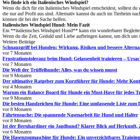
Wo finde ich ein Italienisches Windspiel?
Wenn du dich für ein Italienisches Windspiel entscheidest, solltest d
die nur auf Profit aus sind. Alternativ kannst du auch im Tierheim
können dir bei der Suche helfen.
Italienisches Windspiel Hund: Mein Fazit
Ein **italienisches Windspiel Hund** kann ein wunderbarer Begleiter se
Wenn du die Zeit, Geduld und Liebe aufbringen kannst, um dich um si
Weitere Beiträge
Schnauzgriff bei Hunden: Wirkung, Risiken und bessere Alterna
vor 7 Monaten
Frustrationstoleranz beim Hund: Gelassenheit trainieren – Urs
vor 7 Monaten
Die Welt der Trüffelhunde: Alles, was du wissen musst
vor 9 Monaten
Der ultimative Ratgeber zum Kurzführer für Hunde: Mehr Kontro
vor 4 Monaten
Warum ein Balance Board für Hunde ein Must-Have für jedes Tra
vor 9 Monaten
Die besten Handzeichen für Hunde: Eine umfassende Liste zum
vor 8 Monaten
Fährtensuche: Die spannende Nasenarbeit für Hund und Halter
vor 8 Monaten
Ist der Bernhardiner ein Jagdhund? Klarer Blick auf Herkunft
vor 6 Monaten
Die Hasenzugmaschine für Hunde: Ein unverzichtbares Trainin