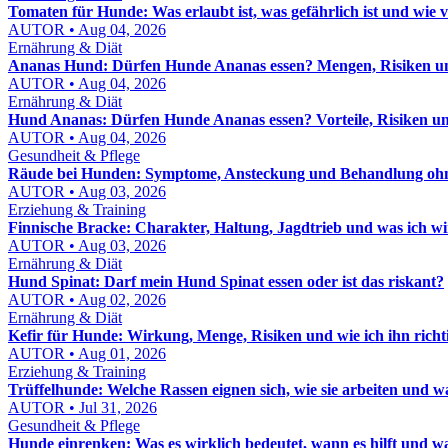
Tomaten für Hunde: Was erlaubt ist, was gefährlich ist und wie vi
AUTOR • Aug 04, 2026
Ernährung & Diät
Ananas Hund: Dürfen Hunde Ananas essen? Mengen, Risiken un
AUTOR • Aug 04, 2026
Ernährung & Diät
Hund Ananas: Dürfen Hunde Ananas essen? Vorteile, Risiken un
AUTOR • Aug 04, 2026
Gesundheit & Pflege
Räude bei Hunden: Symptome, Ansteckung und Behandlung ohn
AUTOR • Aug 03, 2026
Erziehung & Training
Finnische Bracke: Charakter, Haltung, Jagdtrieb und was ich w
AUTOR • Aug 03, 2026
Ernährung & Diät
Hund Spinat: Darf mein Hund Spinat essen oder ist das riskant?
AUTOR • Aug 02, 2026
Ernährung & Diät
Kefir für Hunde: Wirkung, Menge, Risiken und wie ich ihn richti
AUTOR • Aug 01, 2026
Erziehung & Training
Trüffelhunde: Welche Rassen eignen sich, wie sie arbeiten und wa
AUTOR • Jul 31, 2026
Gesundheit & Pflege
Hunde einrenken: Was es wirklich bedeutet, wann es hilft und wa