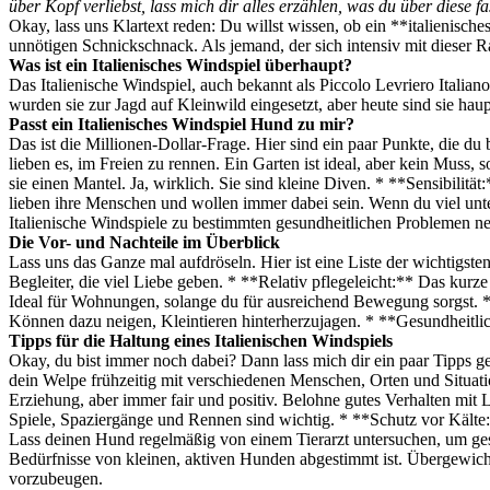
über Kopf verliebst, lass mich dir alles erzählen, was du über diese f
Okay, lass uns Klartext reden: Du willst wissen, ob ein **italienisch
unnötigen Schnickschnack. Als jemand, der sich intensiv mit dieser Ra
Was ist ein Italienisches Windspiel überhaupt?
Das Italienische Windspiel, auch bekannt als Piccolo Levriero Italian
wurden sie zur Jagd auf Kleinwild eingesetzt, aber heute sind sie hau
Passt ein Italienisches Windspiel Hund zu mir?
Das ist die Millionen-Dollar-Frage. Hier sind ein paar Punkte, die d
lieben es, im Freien zu rennen. Ein Garten ist ideal, aber kein Muss,
sie einen Mantel. Ja, wirklich. Sie sind kleine Diven. * **Sensibilitä
lieben ihre Menschen und wollen immer dabei sein. Wenn du viel unter
Italienische Windspiele zu bestimmten gesundheitlichen Problemen ne
Die Vor- und Nachteile im Überblick
Lass uns das Ganze mal aufdröseln. Hier ist eine Liste der wichtigst
Begleiter, die viel Liebe geben. * **Relativ pflegeleicht:** Das kurz
Ideal für Wohnungen, solange du für ausreichend Bewegung sorgst. *
Können dazu neigen, Kleintieren hinterherzujagen. * **Gesundheitli
Tipps für die Haltung eines Italienischen Windspiels
Okay, du bist immer noch dabei? Dann lass mich dir ein paar Tipps ge
dein Welpe frühzeitig mit verschiedenen Menschen, Orten und Situat
Erziehung, aber immer fair und positiv. Belohne gutes Verhalten mi
Spiele, Spaziergänge und Rennen sind wichtig. * **Schutz vor Kälte
Lass deinen Hund regelmäßig von einem Tierarzt untersuchen, um ges
Bedürfnisse von kleinen, aktiven Hunden abgestimmt ist. Übergewic
vorzubeugen.