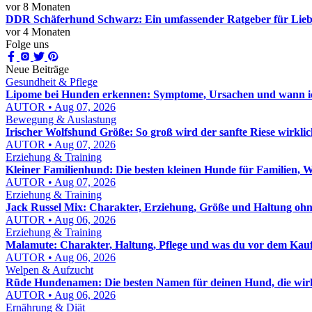
vor 8 Monaten
DDR Schäferhund Schwarz: Ein umfassender Ratgeber für Lie
vor 4 Monaten
Folge uns
Neue Beiträge
Gesundheit & Pflege
Lipome bei Hunden erkennen: Symptome, Ursachen und wann ic
AUTOR • Aug 07, 2026
Bewegung & Auslastung
Irischer Wolfshund Größe: So groß wird der sanfte Riese wirkli
AUTOR • Aug 07, 2026
Erziehung & Training
Kleiner Familienhund: Die besten kleinen Hunde für Familien, 
AUTOR • Aug 07, 2026
Erziehung & Training
Jack Russel Mix: Charakter, Erziehung, Größe und Haltung oh
AUTOR • Aug 06, 2026
Erziehung & Training
Malamute: Charakter, Haltung, Pflege und was du vor dem Kauf
AUTOR • Aug 06, 2026
Welpen & Aufzucht
Rüde Hundenamen: Die besten Namen für deinen Hund, die wirk
AUTOR • Aug 06, 2026
Ernährung & Diät