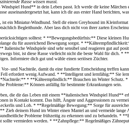
aszinierende Rasse wissen musst.
es Windspiel Hund** in dein Leben passt. Ich werde dir keine Märchen er
sse auseinandergesetzt hat, kann ich dir aus erster Hand berichten, was
o, ist ein Miniatur-Windhund. Stell dir einen Greyhound im Kleinformat
ptsächlich Begleithunde. Aber lass dich nicht von ihrer zarten Erschein
u berücksichtigen solltest: * **Bewegungsbedürfnis:** Diese kleinen Hu
 solange du für ausreichend Bewegung sorgst. * **Kälteempfindlichkeit:
t:** Italienische Windspiele sind sehr sensibel und reagieren gut auf pos
wegs bist, ist diese Rasse vielleicht nicht die beste Wahl für dich. 
igen. Informiere dich gut und wähle einen seriösen Züchter.
en Vor- und Nachteile, damit du eine fundierte Entscheidung treffen kan
e Fell erfordert wenig Aufwand. * **Intelligent und lernfähig:** Sie le
*Nachteile:** * **Kälteempfindlich:** Brauchen im Winter Schutz. * **
che Probleme:** Können anfällig für bestimmte Erkrankungen sein.
ben, die dir das Leben mit einem **italienischen Windspiel Hund** erl
ionen in Kontakt kommt. Das hilft, Ängste und Aggressionen zu verme
t Leckerlis und Lob. * **Regelmäßige Bewegung:** Sorge für ausreich
:** Zieh deinem Hund im Winter einen Mantel an und vermeide lange A
undheitliche Probleme frühzeitig zu erkennen und zu behandeln. * **E
ht sollte vermieden werden. * **Zahnpflege:** Regelmäßiges Zähneput