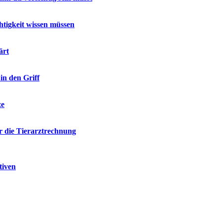
htigkeit wissen müssen
ärt
in den Griff
ze
ür die Tierarztrechnung
tiven