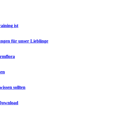
ining ist
ngen für unser Lieblinge
armflora
ten
issen sollten
 Download