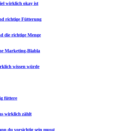
el wirklich okay ist
d richtige Fütterung
d die richtige Menge
e Marketing-Blabla
irklich wissen würde
g füttere
s wirklich zählt
nn du vorsichtig sein musst