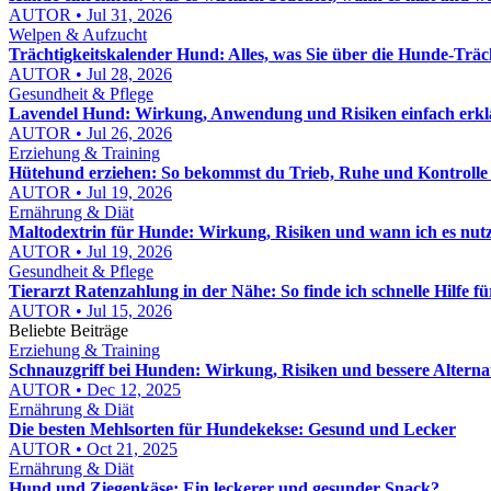
AUTOR • Jul 31, 2026
Welpen & Aufzucht
Trächtigkeitskalender Hund: Alles, was Sie über die Hunde-Träc
AUTOR • Jul 28, 2026
Gesundheit & Pflege
Lavendel Hund: Wirkung, Anwendung und Risiken einfach erkl
AUTOR • Jul 26, 2026
Erziehung & Training
Hütehund erziehen: So bekommst du Trieb, Ruhe und Kontrolle 
AUTOR • Jul 19, 2026
Ernährung & Diät
Maltodextrin für Hunde: Wirkung, Risiken und wann ich es nut
AUTOR • Jul 19, 2026
Gesundheit & Pflege
Tierarzt Ratenzahlung in der Nähe: So finde ich schnelle Hilfe f
AUTOR • Jul 15, 2026
Beliebte Beiträge
Erziehung & Training
Schnauzgriff bei Hunden: Wirkung, Risiken und bessere Alterna
AUTOR • Dec 12, 2025
Ernährung & Diät
Die besten Mehlsorten für Hundekekse: Gesund und Lecker
AUTOR • Oct 21, 2025
Ernährung & Diät
Hund und Ziegenkäse: Ein leckerer und gesunder Snack?