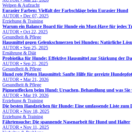
Welpen & Aufzucht
Eurasier Farben: Vielfalt der Farbschläge beim Eurasier Hund
AUTOR • Dec 07, 2025
Erziehung & Training
Warum ein Balance Board für Hunde ein Must-Have für jedes Tra
AUTOR • Oct 22, 2025
Gesundheit & Pflege
Hausmittel gegen Gelenkschmerzen bei Hunden: Natürliche Lösu
AUTOR • Sep 25, 2025
Ernährung & Diät
Probiotika für Hunde: Effektive Hausmittel zur Stärkung der D
AUTOR • Sep 21, 2025
Gesundheit & Pflege
Hund rote Pfoten Hausmittel: Sanfte Hilfe für gereizte Hundepfo
AUTOR • Mar 21, 2026
Gesundheit & Pflege
Pigmentflecken beim Hund: Ursachen, Behandlung und was Sie w
AUTOR • Mar 19, 2026
Erziehung & Training
Die besten Handzeichen für Hunde: Eine umfassende Liste zum
AUTOR • Nov 18, 2025
Erziehung & Training
Fährtensuche: Die spannende Nasenarbeit für Hund und Halter
AUTOR • Nov 11, 2025