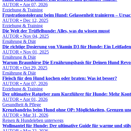
AUTOR • Apr 07, 2026
Erziehung & Training
Frustrationstoleranz beim Hund: Gelassenheit trainieren – Urs
AUTOR • Dec 12, 2025
Erziehung & Training
Die Welt der Trüffelhunde: Alles, was du wissen musst
AUTOR • Nov 04, 2025
Ernährung & Diät
Die richtige Dosierung von Vitamin D3 für Hunde: Ein Leitfade
AUTOR • Nov 01, 2025
Ernährung & Diät
Warum Braunhirse Die Ernährungsbasis für Deinen Hund Revol
AUTOR • Oct 29, 2025
Ernährung & Diät
Fleisch für den Hund kochen oder braten: Was ist besser?
AUTOR • Apr 07, 2026
Erziehung & Training
Der ultimative Ratgeber zum Kurzführer für Hunde: Mehr Kontro
AUTOR • Apr 01, 2026
Gesundheit & Pflege
Kreuzbandriss beim Hund ohne OP: Möglichkeiten, Grenzen und 
AUTOR • Mar 31, 2026
Reisen & Hundeleben unterwegs
Wollmantel für Hunde: Der ultimative Guide für warme und stilv
AUTOR • Mar 22, 2026