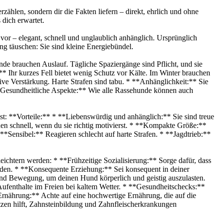
zählen, sondern dir die Fakten liefern – direkt, ehrlich und ohne
 dich erwartet.
 vor – elegant, schnell und unglaublich anhänglich. Ursprünglich
ung täuschen: Sie sind kleine Energiebündel.
nde brauchen Auslauf. Tägliche Spaziergänge sind Pflicht, und sie
** Ihr kurzes Fell bietet wenig Schutz vor Kälte. Im Winter brauchen
itive Verstärkung. Harte Strafen sind tabu. * **Anhänglichkeit:** Sie
* **Gesundheitliche Aspekte:** Wie alle Rassehunde können auch
nst: **Vorteile:** * **Liebenswürdig und anhänglich:** Sie sind treue
rnen schnell, wenn du sie richtig motivierst. * **Kompakte Größe:**
Sensibel:** Reagieren schlecht auf harte Strafen. * **Jagdtrieb:**
eichtern werden: * **Frühzeitige Sozialisierung:** Sorge dafür, dass
iden. * **Konsequente Erziehung:** Sei konsequent in deiner
end Bewegung, um deinen Hund körperlich und geistig auszulasten.
ufenthalte im Freien bei kaltem Wetter. * **Gesundheitschecks:**
rnährung:** Achte auf eine hochwertige Ernährung, die auf die
zen hilft, Zahnsteinbildung und Zahnfleischerkrankungen