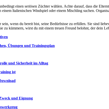
u unbedingt einen seriösen Züchter wählen. Achte darauf, dass die Elte
 nach einem Italienischen Windspiel oder einem Mischling suchen. Org
in, wenn du bereit bist, seine Bedürfnisse zu erfüllen. Sie sind liebevo
e zu kümmern, wirst du mit einem treuen Freund belohnt, der dein Leb
tiven
achen, Übungen und Trainingsplan
lle und Sicherheit im Alltag
ining ist
 Download
, Zweck und Eignung
gswerkzeug