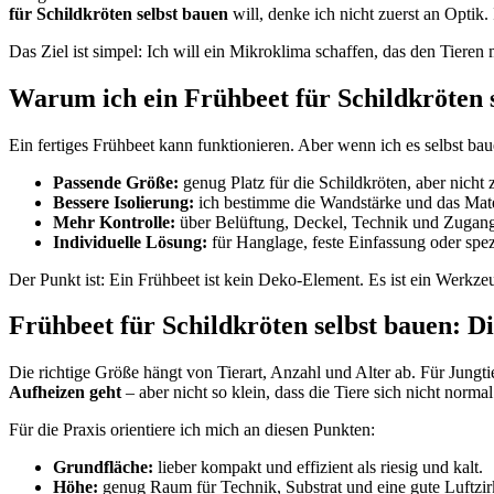
für Schildkröten selbst bauen
will, denke ich nicht zuerst an Optik
Das Ziel ist simpel: Ich will ein Mikroklima schaffen, das den Tiere
Warum ich ein Frühbeet für Schildkröten 
Ein fertiges Frühbeet kann funktionieren. Aber wenn ich es selbst ba
Passende Größe:
genug Platz für die Schildkröten, aber nicht z
Bessere Isolierung:
ich bestimme die Wandstärke und das Mater
Mehr Kontrolle:
über Belüftung, Deckel, Technik und Zugan
Individuelle Lösung:
für Hanglage, feste Einfassung oder spe
Der Punkt ist: Ein Frühbeet ist kein Deko-Element. Es ist ein Werk
Frühbeet für Schildkröten selbst bauen: D
Die richtige Größe hängt von Tierart, Anzahl und Alter ab. Für Jungtie
Aufheizen geht
– aber nicht so klein, dass die Tiere sich nicht nor
Für die Praxis orientiere ich mich an diesen Punkten:
Grundfläche:
lieber kompakt und effizient als riesig und kalt.
Höhe:
genug Raum für Technik, Substrat und eine gute Luftzir