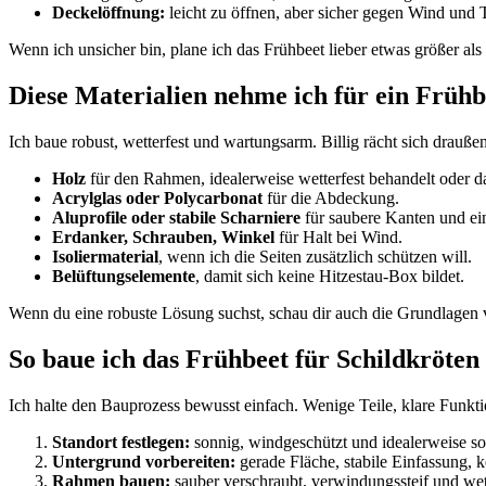
Deckelöffnung:
leicht zu öffnen, aber sicher gegen Wind und T
Wenn ich unsicher bin, plane ich das Frühbeet lieber etwas größer al
Diese Materialien nehme ich für ein Frühb
Ich baue robust, wetterfest und wartungsarm. Billig rächt sich draußen
Holz
für den Rahmen, idealerweise wetterfest behandelt oder da
Acrylglas oder Polycarbonat
für die Abdeckung.
Aluprofile oder stabile Scharniere
für saubere Kanten und ein
Erdanker, Schrauben, Winkel
für Halt bei Wind.
Isoliermaterial
, wenn ich die Seiten zusätzlich schützen will.
Belüftungselemente
, damit sich keine Hitzestau-Box bildet.
Wenn du eine robuste Lösung suchst, schau dir auch die Grundlagen 
So baue ich das Frühbeet für Schildkröten 
Ich halte den Bauprozess bewusst einfach. Wenige Teile, klare Funkt
Standort festlegen:
sonnig, windgeschützt und idealerweise so
Untergrund vorbereiten:
gerade Fläche, stabile Einfassung, k
Rahmen bauen:
sauber verschraubt, verwindungssteif und wett