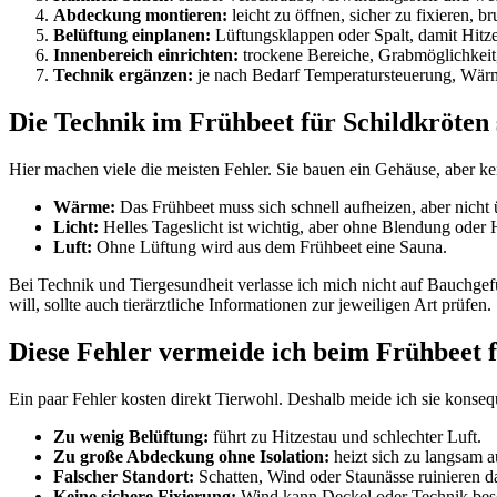
Abdeckung montieren:
leicht zu öffnen, sicher zu fixieren, br
Belüftung einplanen:
Lüftungsklappen oder Spalt, damit Hitz
Innenbereich einrichten:
trockene Bereiche, Grabmöglichkeit,
Technik ergänzen:
je nach Bedarf Temperatursteuerung, Wärm
Die Technik im Frühbeet für Schildkröten 
Hier machen viele die meisten Fehler. Sie bauen ein Gehäuse, aber k
Wärme:
Das Frühbeet muss sich schnell aufheizen, aber nicht 
Licht:
Helles Tageslicht ist wichtig, aber ohne Blendung oder H
Luft:
Ohne Lüftung wird aus dem Frühbeet eine Sauna.
Bei Technik und Tiergesundheit verlasse ich mich nicht auf Bauchgef
will, sollte auch tierärztliche Informationen zur jeweiligen Art prüfen.
Diese Fehler vermeide ich beim Frühbeet f
Ein paar Fehler kosten direkt Tierwohl. Deshalb meide ich sie konseq
Zu wenig Belüftung:
führt zu Hitzestau und schlechter Luft.
Zu große Abdeckung ohne Isolation:
heizt sich zu langsam a
Falscher Standort:
Schatten, Wind oder Staunässe ruinieren d
Keine sichere Fixierung:
Wind kann Deckel oder Technik bes