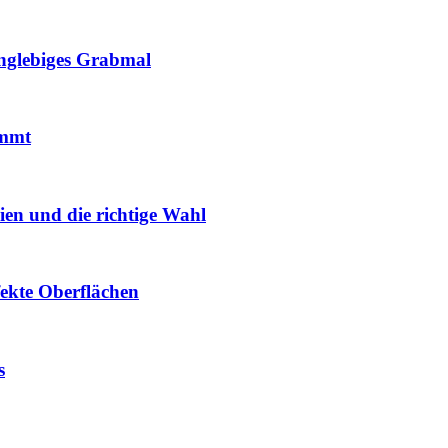
anglebiges Grabmal
ommt
en und die richtige Wahl
fekte Oberflächen
s