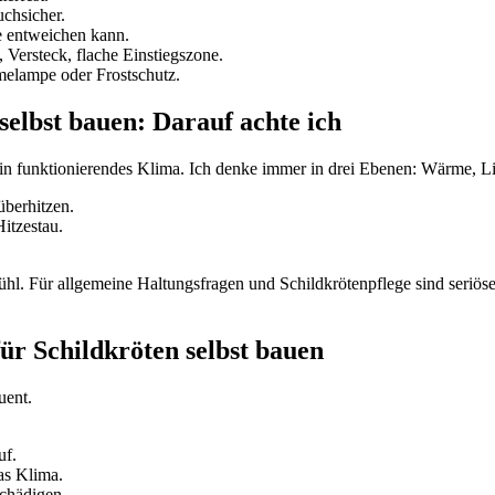
uchsicher.
e entweichen kann.
 Versteck, flache Einstiegszone.
elampe oder Frostschutz.
selbst bauen: Darauf achte ich
ein funktionierendes Klima. Ich denke immer in drei Ebenen: Wärme, Li
überhitzen.
itzestau.
ühl. Für allgemeine Haltungsfragen und Schildkrötenpflege sind seriö
ür Schildkröten selbst bauen
uent.
uf.
as Klima.
chädigen.